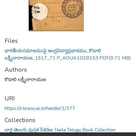
Files
భారతీయసమాజముపై ఆంగ్లవిద్యాప్రభావము_కొడాలి
లక్ష్మీనారాయణ_1917_71 P_AOUA102B153.PDF
(9.71 MB)
Authors
కొడాలి లక్ష్మీనారాయణ
URI
https://ir.braou.ac.in/handle/1/377
Collections
నార్ల తెలుగు పుస్తక సేకరణ: Narla Telugu Book Collection