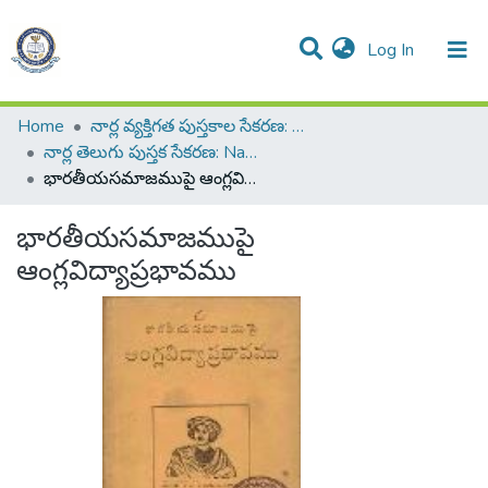
(current)
Log In
All of DSpace
Resources
Statistics
Home
నార్ల వ్యక్తిగత పుస్తకాల సేకరణ: Narla Personal Collection of Books
నార్ల తెలుగు పుస్తక సేకరణ: Narla Telugu Book Collection
భారతీయసమాజముపై ఆంగ్లవిద్యాప్రభావము
భారతీయసమాజముపై
ఆంగ్లవిద్యాప్రభావము