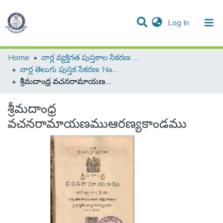
(current)
Log In
All of DSpace
Resources
Statistics
Home
నార్ల వ్యక్తిగత పుస్తకాల సేకరణ: Narla Personal Collection of Books
నార్ల తెలుగు పుస్తక సేకరణ: Narla Telugu Book Collection
శ్రీమదాంధ్ర వచనరామాయణముఆరణ్యకాండము
శ్రీమదాంధ్ర
వచనరామాయణముఆరణ్యకాండము