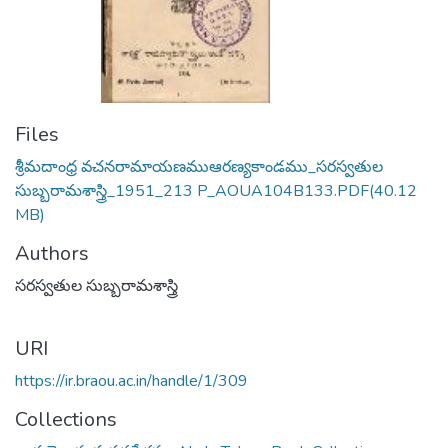
Files
శ్రీమదాంధ్ర వచనరామాయణముఆరణ్యకాండము_సరస్వతుల
సుబ్బరామశాస్త్రి_1951_213 P_AOUA104B133.PDF
(40.12
MB)
Authors
సరస్వతుల సుబ్బరామశాస్త్రి
URI
https://ir.braou.ac.in/handle/1/309
Collections