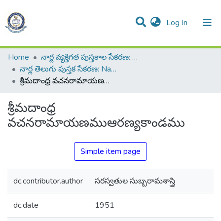
(current)
Log In
All of DSpace
Resources
Statistics
Home
నార్ల వ్యక్తిగత పుస్తకాల సేకరణ: Narla Personal Collection of Books
నార్ల తెలుగు పుస్తక సేకరణ: Narla Telugu Book Collection
శ్రీమదాంధ్ర వచనరామాయణముఆరణ్యకాండము
శ్రీమదాంధ్ర
వచనరామాయణముఆరణ్యకాండము
Simple item page
dc.contributor.author
సరస్వతుల సుబ్బరామశాస్త్రి
dc.date
1951