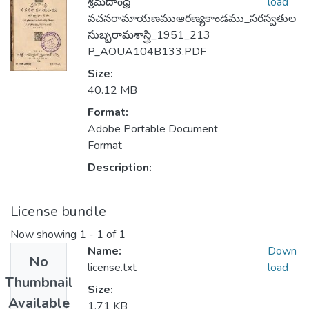
శ్రీమదాంధ్ర
load
వచనరామాయణముఆరణ్యకాండము_సరస్వతుల
సుబ్బరామశాస్త్రి_1951_213
P_AOUA104B133.PDF
Size:
40.12 MB
Format:
Adobe Portable Document
Format
Description:
License bundle
Now showing
1 - 1 of 1
Name:
Down
No
license.txt
load
Thumbnail
Size:
Available
1.71 KB