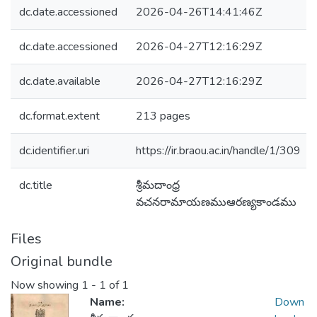
dc.date.accessioned
2026-04-26T14:41:46Z
dc.date.accessioned
2026-04-27T12:16:29Z
dc.date.available
2026-04-27T12:16:29Z
dc.format.extent
213 pages
dc.identifier.uri
https://ir.braou.ac.in/handle/1/309
dc.title
శ్రీమదాంధ్ర
వచనరామాయణముఆరణ్యకాండము
Files
Original bundle
Now showing
1 - 1 of 1
Name:
Down