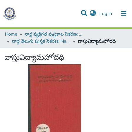
(current)
Log In
All of DSpace
Resources
Statistics
Home
నార్ల వ్యక్తిగత పుస్తకాల సేకరణ: Narla Personal Collection of Books
నార్ల తెలుగు పుస్తక సేకరణ: Narla Telugu Book Collection
వాస్తువిద్యామహోదధి
వాస్తువిద్యామహోదధి