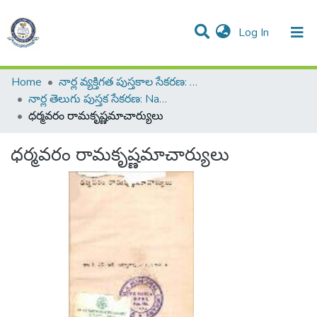
(current)
Log In
All of DSpace
Resources
Statistics
Home
నార్ల వ్యక్తిగత పుస్తకాల సేకరణ: Narla Personal Collection of Books
నార్ల తెలుగు పుస్తక సేకరణ: Narla Telugu Book Collection
ధర్మవరం రామకృష్ణమాచార్యులు
ధర్మవరం రామకృష్ణమాచార్యులు