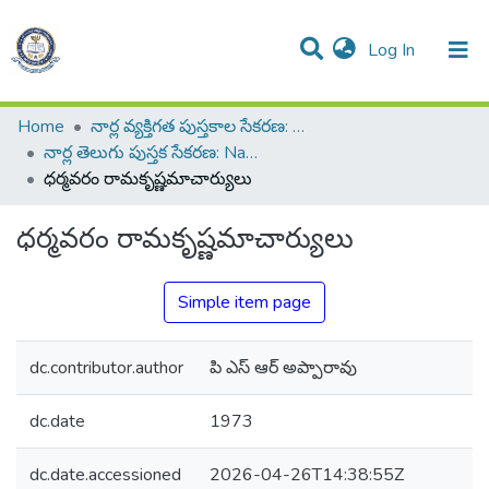
(current)
Log In
All of DSpace
Resources
Statistics
Home
నార్ల వ్యక్తిగత పుస్తకాల సేకరణ: Narla Personal Collection of Books
నార్ల తెలుగు పుస్తక సేకరణ: Narla Telugu Book Collection
ధర్మవరం రామకృష్ణమాచార్యులు
ధర్మవరం రామకృష్ణమాచార్యులు
Simple item page
dc.contributor.author
పి ఎస్ ఆర్ అప్పారావు
dc.date
1973
dc.date.accessioned
2026-04-26T14:38:55Z