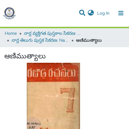
(current)
Log In
All of DSpace
Resources
Statistics
Home
నార్ల వ్యక్తిగత పుస్తకాల సేకరణ: Narla Personal Collection of Books
నార్ల తెలుగు పుస్తక సేకరణ: Narla Telugu Book Collection
ఆణిముత్యాలు
ఆణిముత్యాలు