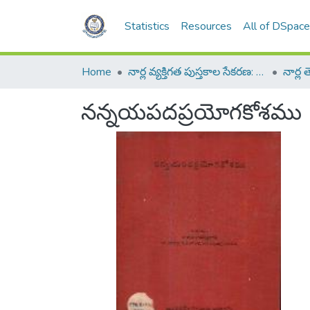
Statistics
Resources
All of DSpac
Home
నార్ల వ్యక్తిగత పుస్తకాల సేకరణ: Narla Personal Collection of Books
నన్నయపదప్రయోగకోశము