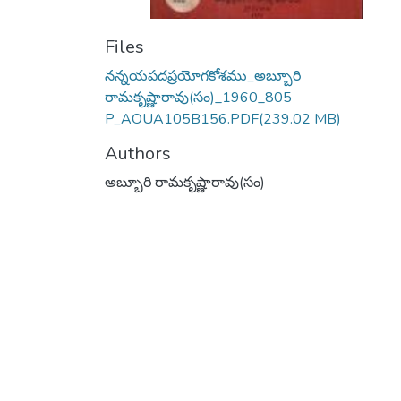
Files
నన్నయపదప్రయోగకోశము_అబ్బూరి
రామకృష్ణారావు(సం)_1960_805
P_AOUA105B156.PDF
(239.02 MB)
Authors
అబ్బూరి రామకృష్ణారావు(సం)