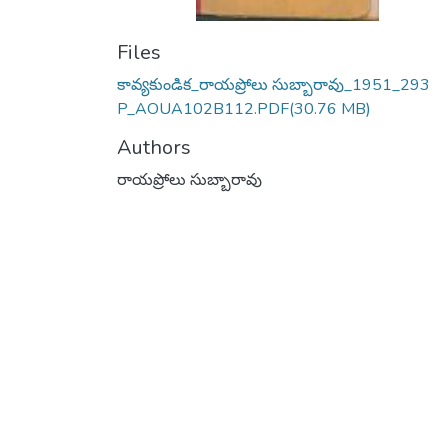
Files
కావ్యకుండిక_రాయప్రోలు సుబ్బారావు_1951_293
P_AOUA102B112.PDF
(30.76 MB)
Authors
రాయప్రోలు సుబ్బారావు