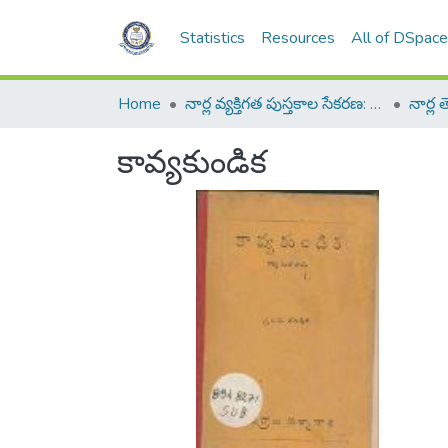
Statistics
Resources
All of DSpac
Home
నార్ల వ్యక్తిగత పుస్తకాల సేకరణ: Narla Personal Collection of Books
కావ్యకుండిక