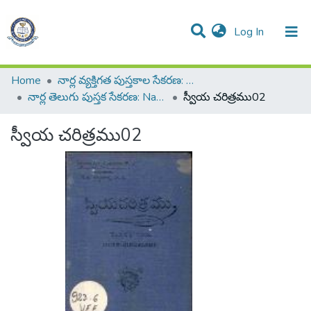
(current)
Log In
All of DSpace
Resources
Statistics
Home
నార్ల వ్యక్తిగత పుస్తకాల సేకరణ: Narla Personal Collection of Books
నార్ల తెలుగు పుస్తక సేకరణ: Narla Telugu Book Collection
స్వీయ చరిత్రము02
స్వీయ చరిత్రము02