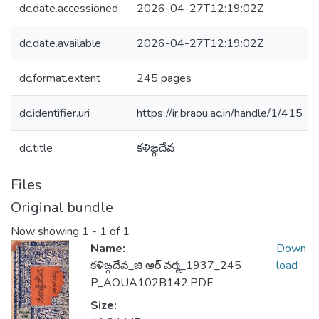
dc.date.accessioned
2026-04-27T12:19:02Z
dc.date.available
2026-04-27T12:19:02Z
dc.format.extent
245 pages
dc.identifier.uri
https://ir.braou.ac.in/handle/1/415
dc.title
కళిఙ్గదేవ
Files
Original bundle
Now showing
1 - 1 of 1
Name:
Down
కళిఙ్గదేవ_జి ఆర్ వర్మ_1937_245
load
P_AOUA102B142.PDF
Size: