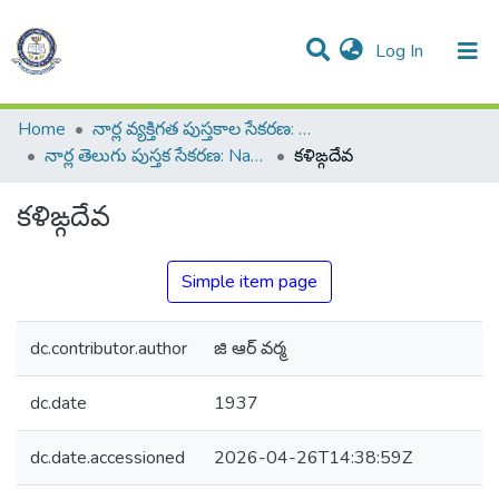
(current)
Log In
All of DSpace
Resources
Statistics
Home
నార్ల వ్యక్తిగత పుస్తకాల సేకరణ: Narla Personal Collection of Books
నార్ల తెలుగు పుస్తక సేకరణ: Narla Telugu Book Collection
కళిఙ్గదేవ
కళిఙ్గదేవ
Simple item page
dc.contributor.author
జి ఆర్ వర్మ
dc.date
1937
dc.date.accessioned
2026-04-26T14:38:59Z