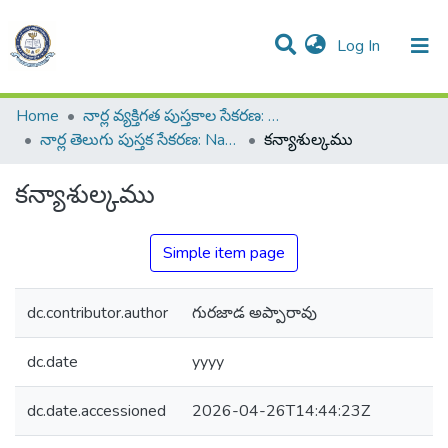
(current)
Log In
All of DSpace
Resources
Statistics
Home
నార్ల వ్యక్తిగత పుస్తకాల సేకరణ: Narla Personal Collection of Books
నార్ల తెలుగు పుస్తక సేకరణ: Narla Telugu Book Collection
కన్యాశుల్కము
కన్యాశుల్కము
Simple item page
dc.contributor.author
గురజాడ అప్పారావు
dc.date
yyyy
dc.date.accessioned
2026-04-26T14:44:23Z