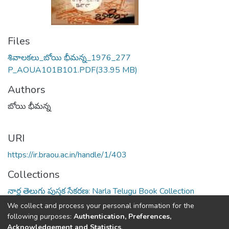
Files
శివాలకలు_బోయి భీమన్న_1976_277
P_AOUA101B101.PDF
(33.95 MB)
Authors
బోయి భీమన్న
URI
https://ir.braou.ac.in/handle/1/403
Collections
నార్ల తెలుగు పుస్తక సేకరణ: Narla Telugu Book Collection
We collect and process your personal information for the
Full item page
following purposes:
Authentication, Preferences,
Acknowledgement and Statistics
.