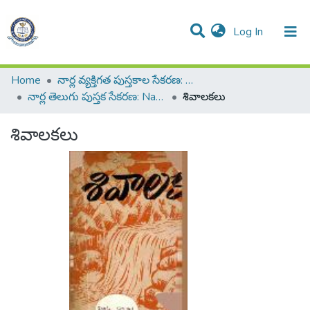
(current)
Log In
All of DSpace
Resources
Statistics
Home
నార్ల వ్యక్తిగత పుస్తకాల సేకరణ: Narla Personal Collection of Books
నార్ల తెలుగు పుస్తక సేకరణ: Narla Telugu Book Collection
శివాలకలు
శివాలకలు